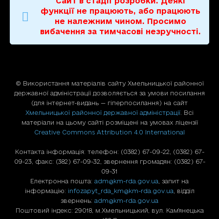
Сайт в стадії розробки. Деякі
функції не працюють, або працюють
не належним чином. Просимо
вибачення за тимчасові незручності.
© Використання матерiалiв сайту Хмельницької районної
державної адміністрації дозволяється за умови посилання
(для iнтернет-видань — гiперпосилання) на сайт
Хмельницької районної державної адміністрації
. Всі
матеріали на цьому сайті розміщені на умовах ліцензії
Creative Commons Attribution 4.0 International
Контакта інформація: телефон: (0382) 67-09-22, (0382) 67-
09-23, факс: (382) 67-09-32, звернення громадян: (0382) 67-
09-31
Електронна пошта:
adm@km-rda.gov.ua
, запит на
інформацію:
infozapyt_rda_km@km-rda.gov.ua
, відділ
звернень:
adm@km-rda.gov.ua
Поштовий індекс: 29018, м.Хмельницький, вул. Кам'янецька