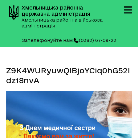
Хмельницька районна
державна адміністрація
Хмельницька районна військова
адміністрація
Зателефонуйте нам:
(0382) 67-09-22
Z9K4WURyuwQlBjoYCiq0hG52I
dz18nvA