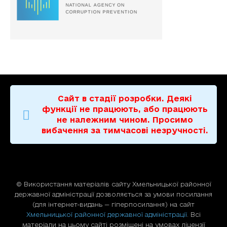
Сайт в стадії розробки. Деякі
функції не працюють, або працюють
не належним чином. Просимо
вибачення за тимчасові незручності.
© Використання матерiалiв сайту Хмельницької районної
державної адміністрації дозволяється за умови посилання
(для iнтернет-видань — гiперпосилання) на сайт
Хмельницької районної державної адміністрації
. Всі
матеріали на цьому сайті розміщені на умовах ліцензії