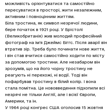
можливість орієнтуватися та самостійно
пересуватися в просторі, жити незалежним,
активним і повноцінним життям.
Біла тростина, як символ незрячої людини,
бере початок в 1921 році. У Брістолі
(Великобританія) жив молодий професійний
фотограф на ім’я Джеймс Біггс. Після аварії він
втратив зір. Треба було починати нове життя,
і він став вчитися самостійно ходити по місту
за допомогою тростини. Але незабаром він
зрозумів, що на його чорну тростину не
реагують ні перехожі, ні водії. Тоді він
пофарбував тростину в білий колір. І вона
стала помітна. Це нововведення підхопили всі
незрячі не тільки Англії, але і всієї Європи,
Америки, та ін.
У 1964 році конгрес США оголосив 15 жовтня