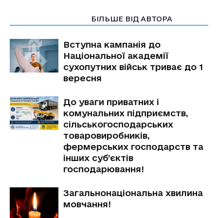
СТАТТІ ПО ТЕМІ
БІЛЬШЕ ВІД АВТОРА
Вступна кампанія до
Національної академії
сухопутних військ триває до 1
вересня
До уваги приватних і
комунальних підприємств,
сільськогосподарських
товаровиробників,
фермерських господарств та
інших суб’єктів
господарювання!
Загальнонаціональна хвилина
мовчання!