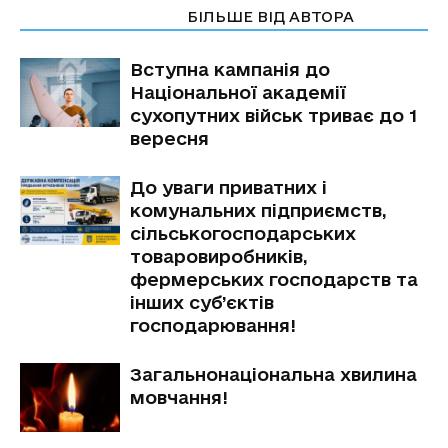
СТАТТІ ПО ТЕМІ
БІЛЬШЕ ВІД АВТОРА
Вступна кампанія до
Національної академії
сухопутних військ триває до 1
вересня
До уваги приватних і
комунальних підприємств,
сільськогосподарських
товаровиробників,
фермерських господарств та
інших суб’єктів
господарювання!
Загальнонаціональна хвилина
мовчання!