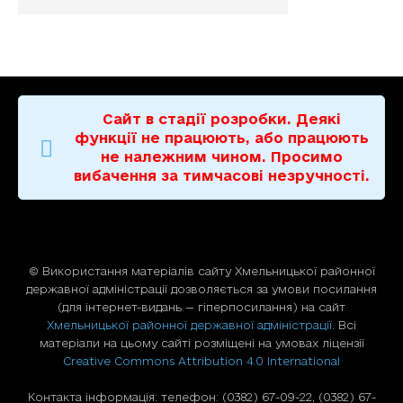
Сайт в стадії розробки. Деякі
функції не працюють, або працюють
не належним чином. Просимо
вибачення за тимчасові незручності.
© Використання матерiалiв сайту Хмельницької районної
державної адміністрації дозволяється за умови посилання
(для iнтернет-видань — гiперпосилання) на сайт
Хмельницької районної державної адміністрації
. Всі
матеріали на цьому сайті розміщені на умовах ліцензії
Creative Commons Attribution 4.0 International
Контакта інформація: телефон: (0382) 67-09-22, (0382) 67-