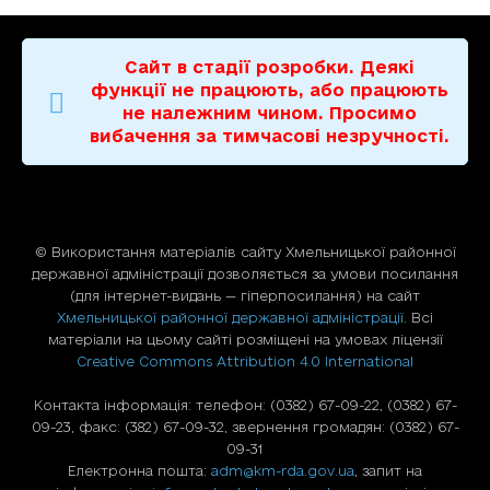
Сайт в стадії розробки. Деякі
функції не працюють, або працюють
не належним чином. Просимо
вибачення за тимчасові незручності.
© Використання матерiалiв сайту Хмельницької районної
державної адміністрації дозволяється за умови посилання
(для iнтернет-видань — гiперпосилання) на сайт
Хмельницької районної державної адміністрації
. Всі
матеріали на цьому сайті розміщені на умовах ліцензії
Creative Commons Attribution 4.0 International
Контакта інформація: телефон: (0382) 67-09-22, (0382) 67-
09-23, факс: (382) 67-09-32, звернення громадян: (0382) 67-
09-31
Електронна пошта:
adm@km-rda.gov.ua
, запит на