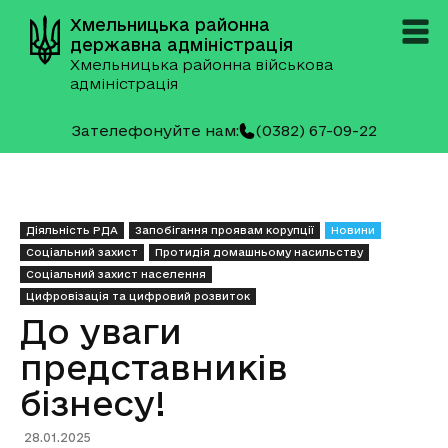
Хмельницька районна
державна адміністрація
Хмельницька районна військова
адміністрація
Зателефонуйте нам:
(0382) 67-09-22
Діяльність РДА
Запобігання проявам корупції
Новини
Соціальний захист
Протидія домашньому насильству
Соціальний захист населення
Цифровізація та цифровий розвиток
До уваги
представників
бізнесу!
28.01.2025