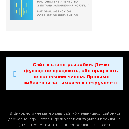
Сайт в стадії розробки. Деякі
функції не працюють, або працюють
не належним чином. Просимо
вибачення за тимчасові незручності.
© Використання матерiалiв сайту Хмельницької районної
державної адміністрації дозволяється за умови посилання
(для iнтернет-видань — гiперпосилання) на сайт