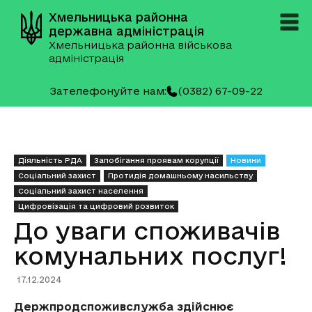
Хмельницька районна
державна адміністрація
Хмельницька районна військова
адміністрація
Зателефонуйте нам:
(0382) 67-09-22
Діяльність РДА
Запобігання проявам корупції
Новини
Соціальний захист
Протидія домашньому насильству
Соціальний захист населення
Цифровізація та цифровий розвиток
До уваги споживачів
комунальних послуг!
17.12.2024
Держпродспоживслужба здійснює