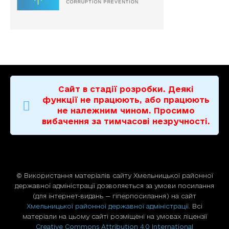
Сайт в стадії розробки. Деякі
функції не працюють, або працюють
не належним чином. Просимо
вибачення за тимчасові незручності.
© Використання матерiалiв сайту Хмельницької районної
державної адміністрації дозволяється за умови посилання
(для iнтернет-видань — гiперпосилання) на сайт
Хмельницької районної державної адміністрації
. Всі
матеріали на цьому сайті розміщені на умовах ліцензії
Creative Commons Attribution 4.0 International