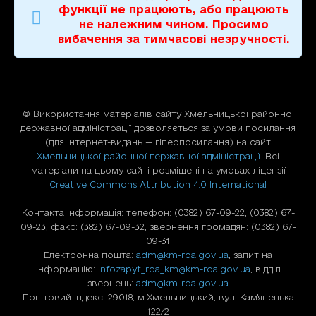
функції не працюють, або працюють
не належним чином. Просимо
вибачення за тимчасові незручності.
© Використання матерiалiв сайту Хмельницької районної
державної адміністрації дозволяється за умови посилання
(для iнтернет-видань — гiперпосилання) на сайт
Хмельницької районної державної адміністрації
. Всі
матеріали на цьому сайті розміщені на умовах ліцензії
Creative Commons Attribution 4.0 International
Контакта інформація: телефон: (0382) 67-09-22, (0382) 67-
09-23, факс: (382) 67-09-32, звернення громадян: (0382) 67-
09-31
Електронна пошта:
adm@km-rda.gov.ua
, запит на
інформацію:
infozapyt_rda_km@km-rda.gov.ua
, відділ
звернень:
adm@km-rda.gov.ua
Поштовий індекс: 29018, м.Хмельницький, вул. Кам'янецька
122/2