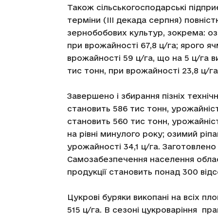
Також сільськогосподарські підпри
терміни (ІІІ декада серпня) повні
зернобобових культур, зокрема: оз
при врожайності 67,8 ц/га; ярого 
врожайності 59 ц/га, що на 5 ц/га 
тис тонн, при врожайності 23,8 ц/га
Завершено і збирання пізніх технічн
становить 586 тис тонн, урожайніст
становить 560 тис тонн, урожайніст
на рівні минулого року; озимий ріпа
урожайності 34,1 ц/га. Заготовлено
Самозабезпечення населення облас
продукції становить понад 300 відс
Цукрові буряки викопані на всіх пл
515 ц/га. В сезоні цукроваріння пр