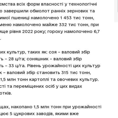
ємства всіх форм власності у технологічні
стю завершили обмолот ранніх зернових та
имої пшениці намолочено 1 453 тис тонн,
ячменю намолочено майже 332 тис тонн, при
вище рівня 2022 року; гороху намолочено 6,7
.
их культур, таких як: соя – валовий збір
ь – 28 ц/га; соняшник – валовий збір
ь – 33 ц/га. Рівень урожайності цих культур
к – валовий збір становить 315 тис тонн,
 1,5 млн тонн картоплі та овочевих культур.
ті та переміщених осіб у цих видах
отків.
ощах, накопано 1,5 млн тонн при урожайності
ацює 5 цукрових заводів, якими вже