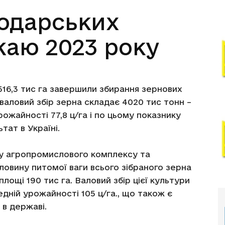
подарських
жаю 2023 року
16,3 тис га завершили збирання зернових
валовий збір зерна складає 4020 тис тонн –
рожайності 77,8 ц/га і по цьому показнику
ат в Україні.
ку агропромислового комплексу та
овину питомої ваги всього зібраного зерна
площі 190 тис га. Валовий збір цієї культури
дній урожайності 105 ц/га., що також є
в державі.