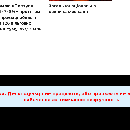
амою «Доступні
Загальнонаціональна
5-7-9%» протягом
хвилина мовчання!
дприємці області
 126 пільгових
 на суму 767,13 млн
бки. Деякі функції не працюють, або працюють н
вибачення за тимчасові незручності.