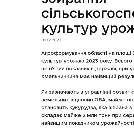
сільськогос
культур уро
11.12.2023
Агроформування області на площі 5
культур урожаю 2023 року. Всього 
це п’ятий показник в державі, при у
Хмельниччина має найвищий результ
Як зазначають в управлінні розвит
земельних відносин ОВА, майже пол
становить кукурудза, яка зібрана з 
складає майже 2 млн тонн при сере
найвищим показником урожайності 