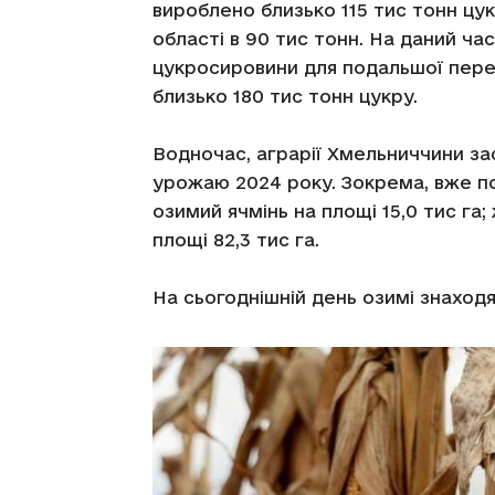
вироблено близько 115 тис тонн ц
області в 90 тис тонн. На даний ч
цукросировини для подальшої пере
близько 180 тис тонн цукру.
Водночас, аграрії Хмельниччини за
урожаю 2024 року. Зокрема, вже по
озимий ячмінь на площі 15,0 тис га;
площі 82,3 тис га.
На сьогоднішній день озимі знаходя