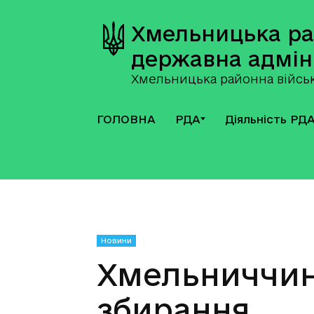
Хмельницька р
державна адмін
Хмельницька районна військ
ГОЛОВНА
РДА
Діяльність РД
Новини
Хмельниччин
збирання