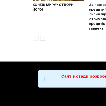
ХОЧЕШ МИРУ? СТВОРИ
За прогр
ЙОГО!
кредити 
липня пі
отримали
кредитів
гривень
Сайт в стадії розро