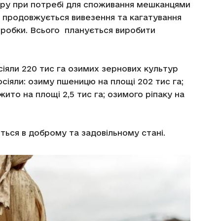
укру при потребі для споживання мешканцями
ас продовжується вивезення та кагатування
робки. Всього планується виробити
сіяли 220 тис га озимих зернових культур
сіяли: озиму пшеницю на площі 202 тис га;
 жито на площі 2,5 тис га; озимого ріпаку на
ться в доброму та задовільному стані.