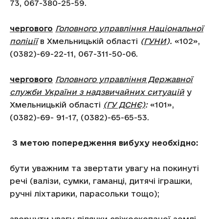
73, 067-380-25-59.
чергового
Головного управління Національної
поліції
в Хмельницькій області
(
ГУНИ
).
«102»,
(0382)-69-22-11, 067-311-50-06.
чергового
Головного управління Державної
служби України з надзвичайних ситуацій
у
Хмельницькій області
(ГУ ДСНЄ)
:
«101»,
(0382)-69- 91-17, (0382)-65-65-53.
З метою попередження вибуху необхідно:
бути уважним та звертати увагу на покинуті
речі (валізи, сумки, гаманці, дитячі іграшки,
ручні ліхтарики, парасольки тощо);