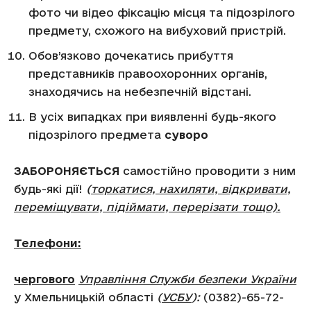
фото чи відео фіксацію місця та підозрілого
предмету, схожого на вибуховий пристрій.
Обов’язково дочекатись прибуття
представників правоохоронних органів,
знаходячись на небезпечній відстані.
В усіх випадках при виявленні будь-якого
підозрілого предмета
суворо
ЗАБОРОНЯЄТЬСЯ
самостійно проводити з ним
будь-які дії!
(
торкатися, нахиляти, відкривати,
переміщувати, підіймати, перерізати тощо).
Телефони:
чергового
Управління Служби безпеки України
у Хмельницькій області
(
УСБУ
):
(0382)-65-72-