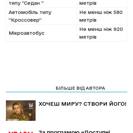
типу “Седан “
метрів
Автомобіль типу
Не менш ніж 580
“Кроссовер”
метрів
Не менш ніж 920
Мікроавтобус
метрів
СТАТТІ ПО ТЕМІ
БІЛЬШЕ ВІД АВТОРА
ХОЧЕШ МИРУ? СТВОРИ ЙОГО!
За програмою «Доступні