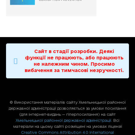
Сайт в стадії розробки. Деякі
функції не працюють, або працюють
не належним чином. Просимо
вибачення за тимчасові незручності.
© Використання матерiалiв сайту Хмельницької районної
державної адміністрації дозволяється за умови посилання
(для iнтернет-видань — гiперпосилання) на сайт
Хмельницької районної державної адміністрації
. Всі
матеріали на цьому сайті розміщені на умовах ліцензії
Creative Commons Attribution 4.0 International