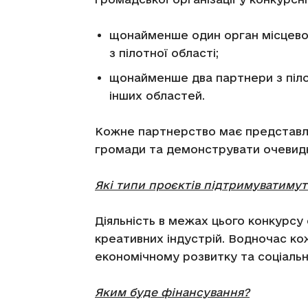
щонайменше один орган місцево
з пілотної області;
щонайменше два партнери з піло
інших областей.
Кожне партнерство має представля
громади та демонструвати очевидні
Які типи проєктів підтримуватимут
Діяльність в межах цього конкурс
креативних індустрій. Водночас ко
економічному розвитку та соціальн
Яким буде фінансування?