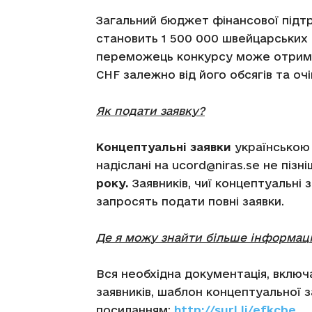
Загальний бюджет фінансової підтр
становить 1 500 000 швейцарських 
переможець конкурсу може отримат
CHF залежно від його обсягів та оч
Як подати заявку?
Концептуальні заявки
українською 
надіслані на ucord@niras.se не пізн
року.
Заявників, чиї концептуальні
запросять подати повні заявки.
Де я можу знайти більше інформаці
Вся необхідна документація, включ
заявників, шаблон концептуальної з
посиланням:
http://surl.li/efkcbe
.