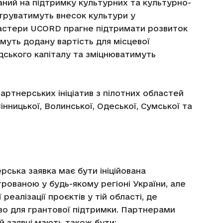
ний на підтримку культурних та культурно-
труватимуть внесок культури у
кластери UCORD прагне підтримати розвиток
имуть додану вартість для місцевої
дського капіталу та зміцнюватимуть
артнерських ініціатив з пілотних областей
інницької, Волинської, Одеської, Сумської та
ерська заявка має бути ініційована
рованою у будь-якому регіоні України, але
еалізації проєктів у тій області, де
о для грантової підтримки. Партнерами
ій заявці мають також бути: