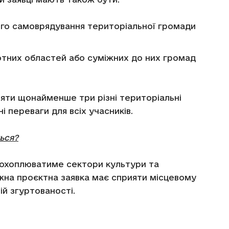
го самоврядування територіальної громади
тних областей або суміжних до них громад
ти щонайменше три різні територіальні
 переваги для всіх учасників.
ься?
у охоплюватиме сектори культури та
жна проєктна заявка має сприяти місцевому
ій згуртованості.