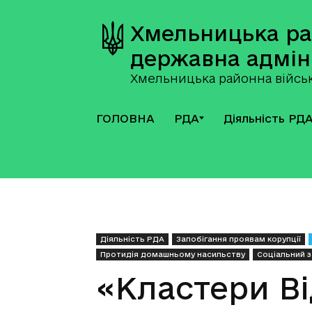
Хмельницька р
державна адмін
Хмельницька районна військ
ГОЛОВНА
РДА
Діяльність РД
Діяльність РДА
Запобігання проявам корупції
Протидія домашньому насильству
Соціальний 
«Кластери В