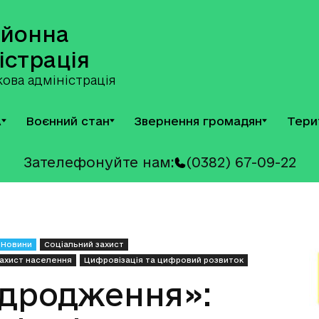
айонна
істрація
ова адміністрація
А
Воєнний стан
Звернення громадян
Тери
Зателефонуйте нам:
(0382) 67-09-22
Новини
Соціальний захист
захист населення
Цифровізація та цифровий розвиток
ідродження»: