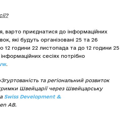
ії?
ня, варто приєднатися до інформаційних
ок, які будуть організовані 25 та 26
 12 години 22 листопада та до 12 години 25
в інформаційних сесіях потрібно
hvw
.
Згуртованість та регіональний розвиток
дтримки Швейцарії через Швейцарську
ва
Swiss Development &
en AB.