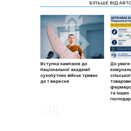
СТАТТІ ПО ТЕМІ
БІЛЬШЕ ВІД АВТ
Вступна кампанія до
До уваги
Національної академії
комуналь
сухопутних військ триває
сільсько
до 1 вересня
товарови
фермерс
та інших 
господар