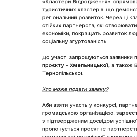
«Кластери Відродження», спрямова
туристичних кластерів, що демонс
регіональний розвиток. Через ці 
стійких партнерств, які створюват
економіки, покращать розвиток лю
соціальну згуртованість.
До участі запрошуються заявники п
проєкту –
Хмельницької,
а також В
Тернопільської.
Хто може подати заявку?
Аби взяти участь у конкурсі, партн
громадською організацією, зареєст
з підтвердженим досвідом успішної р
пропонується проєктне партнерств
громадської організації у конкурсн