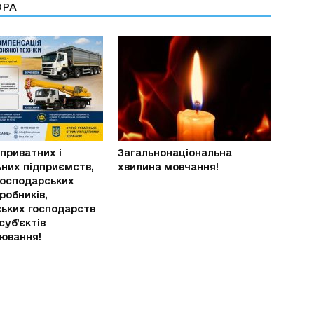
ОРА
 приватних і
Загальнонаціональна
них підприємств,
хвилина мовчання!
господарських
робників,
ьких господарств
суб’єктів
ювання!