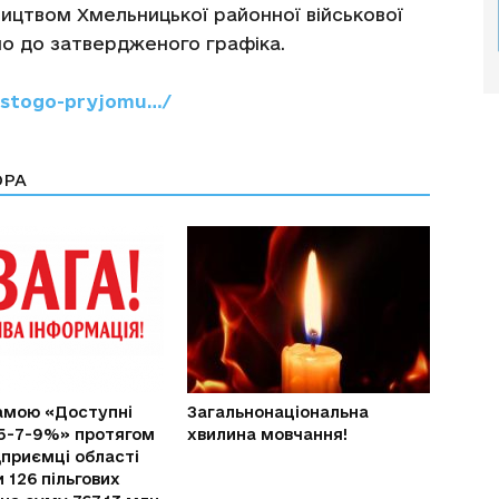
ицтвом Хмельницької районної військової
дно до затвердженого графіка.
bystogo-pryjomu…/
ОРА
амою «Доступні
Загальнонаціональна
5-7-9%» протягом
хвилина мовчання!
дприємці області
 126 пільгових