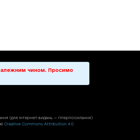
е належним чином. Просимо
ння (для iнтернет-видань — гiперпосилання)
ії
Creative Commons Attribution 4.0