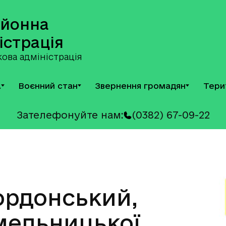
айонна
істрація
ова адміністрація
А
Воєнний стан
Звернення громадян
Тери
Зателефонуйте нам:
(0382) 67-09-22
ордонський,
мельницької