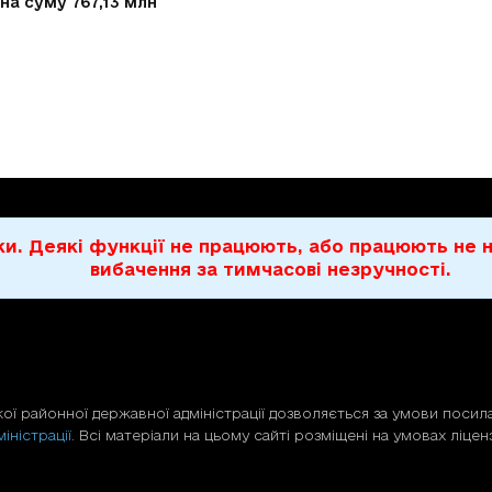
 на суму 767,13 млн
бки. Деякі функції не працюють, або працюють н
вибачення за тимчасові незручності.
ої районної державної адміністрації дозволяється за умови посила
іністрації
. Всі матеріали на цьому сайті розміщені на умовах ліценз