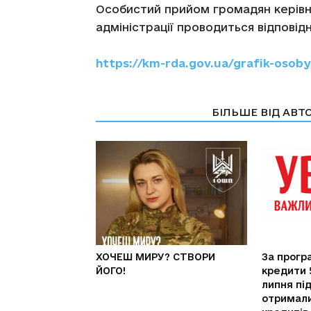
Особистий прийом громадян керівн
адміністрації проводиться відпові
https://km-rda.gov.ua/grafik-oso
СТАТТІ ПО ТЕМІ
БІЛЬШЕ ВІД АВТ
ХОЧЕШ МИРУ? СТВОРИ
За прогр
ЙОГО!
кредити 
липня пі
отримали