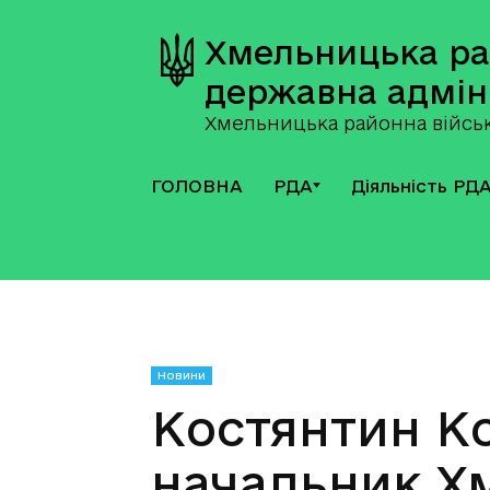
Хмельницька р
державна адмін
Хмельницька районна військ
ГОЛОВНА
РДА
Діяльність РД
Новини
Костянтин К
начальник Х