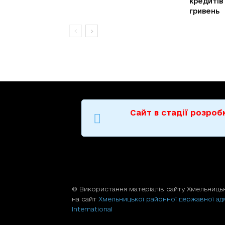
кредитів
гривень
Сайт в стадії розро
© Використання матерiалiв сайту Хмельницьк
на сайт
Хмельницької районної державної адм
International