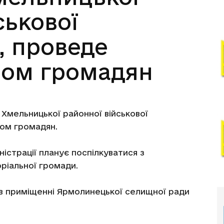
ськової
ї, проведе
йом громадян
Хмельницької районної військової
йом громадян.
ністрації планує поспілкуватися з
ріальної громади.
и в приміщенні Ярмолинецької селищної ради