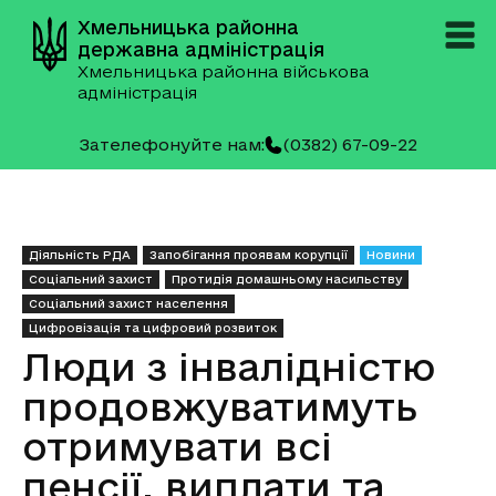
Хмельницька районна
державна адміністрація
Хмельницька районна військова
адміністрація
Зателефонуйте нам:
(0382) 67-09-22
Діяльність РДА
Запобігання проявам корупції
Новини
Соціальний захист
Протидія домашньому насильству
Соціальний захист населення
Цифровізація та цифровий розвиток
Люди з інвалідністю
продовжуватимуть
отримувати всі
пенсії, виплати та