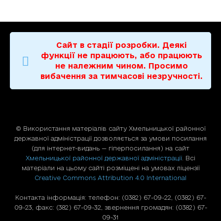
Сайт в стадії розробки. Деякі
функції не працюють, або працюють
не належним чином. Просимо
вибачення за тимчасові незручності.
© Використання матерiалiв сайту Хмельницької районної
державної адміністрації дозволяється за умови посилання
(для iнтернет-видань — гiперпосилання) на сайт
Хмельницької районної державної адміністрації
. Всі
матеріали на цьому сайті розміщені на умовах ліцензії
Creative Commons Attribution 4.0 International
Контакта інформація: телефон: (0382) 67-09-22, (0382) 67-
09-23, факс: (382) 67-09-32, звернення громадян: (0382) 67-
09-31