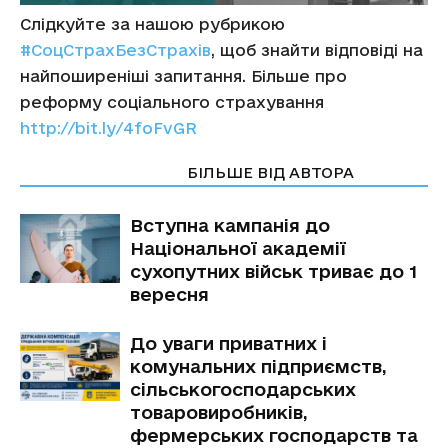
Слідкуйте за нашою рубрикою
#СоцСтрахБезСтрахів
, щоб знайти відповіді на
найпоширеніші запитання. Більше про
реформу соціального страхування
http://bit.ly/4foFvGR
СТАТТІ ПО ТЕМІ
БІЛЬШЕ ВІД АВТОРА
Вступна кампанія до
Національної академії
сухопутних військ триває до 1
вересня
До уваги приватних і
комунальних підприємств,
сільськогосподарських
товаровиробників,
фермерських господарств та