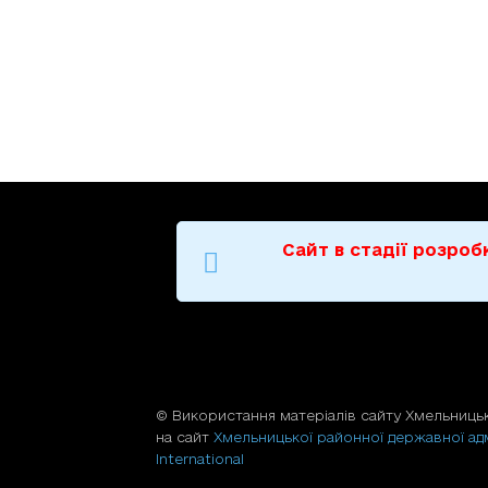
Сайт в стадії розро
© Використання матерiалiв сайту Хмельницьк
на сайт
Хмельницької районної державної адм
International