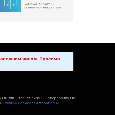
е належним чином. Просимо
ння (для iнтернет-видань — гiперпосилання)
ії
Creative Commons Attribution 4.0