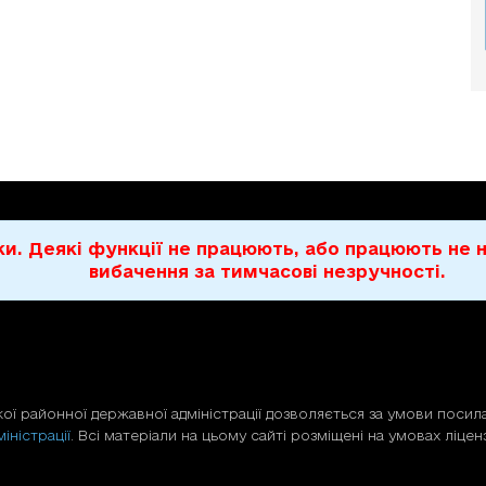
бки. Деякі функції не працюють, або працюють н
вибачення за тимчасові незручності.
ої районної державної адміністрації дозволяється за умови посила
іністрації
. Всі матеріали на цьому сайті розміщені на умовах ліценз