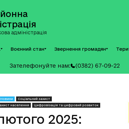
айонна
істрація
ова адміністрація
А
Воєнний стан
Звернення громадян
Тери
Зателефонуйте нам:
(0382) 67-09-22
Новини
Соціальний захист
захист населення
Цифровізація та цифровий розвиток
ютого 2025: