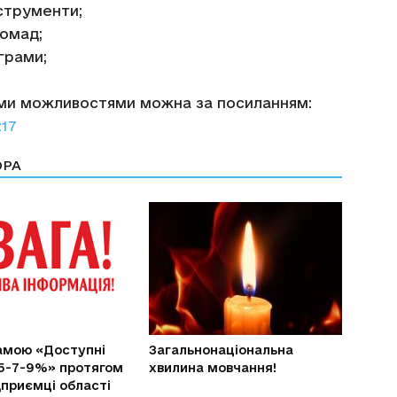
нструменти;
ромад;
ограми;
ми можливостями можна за посиланням:
217
ОРА
амою «Доступні
Загальнонаціональна
5-7-9%» протягом
хвилина мовчання!
дприємці області