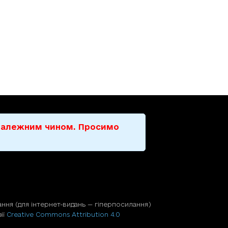
е належним чином. Просимо
ння (для iнтернет-видань — гiперпосилання)
ії
Creative Commons Attribution 4.0