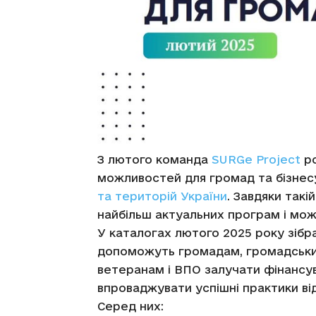
З лютого команда
SURGe Project
ро
можливостей для громад та бізнес
та територій України
. Завдяки так
найбільш актуальних програм і мож
У каталогах лютого 2025 року зібра
допоможуть громадам, громадським
ветеранам і ВПО залучати фінансу
впроваджувати успішні практики ві
Серед них: