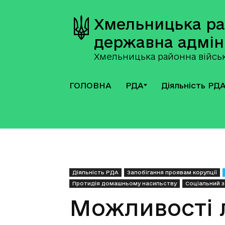
Хмельницька р
державна адмін
Хмельницька районна військ
ГОЛОВНА
РДА
Діяльність РД
Діяльність РДА
Запобігання проявам корупції
Протидія домашньому насильству
Соціальний 
Можливості л