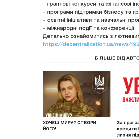
–
грантові конкурси та фінансові і
– програми підтримки бізнесу та г
– освітні ініціативи та навчальні пр
– міжнародні події та конференції.
Детально ознайомитись з лютневи
https://decentralization.ua/news/19
СТАТТІ ПО ТЕМІ
БІЛЬШЕ ВІД АВТ
ХОЧЕШ МИРУ? СТВОРИ
За прогр
ЙОГО!
кредити 
липня пі