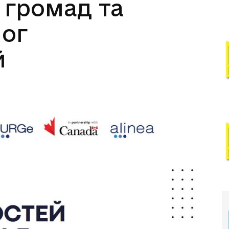
 громад та
лог
й