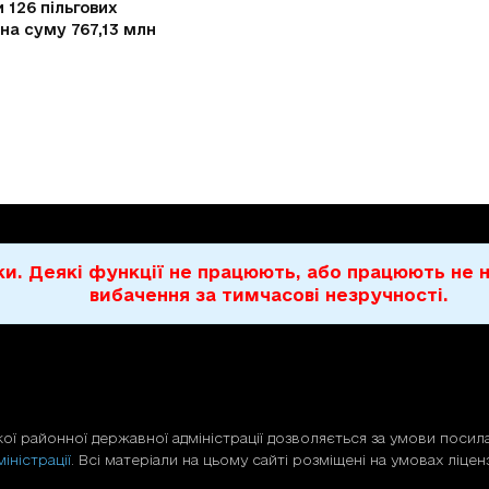
 126 пільгових
 на суму 767,13 млн
бки. Деякі функції не працюють, або працюють н
вибачення за тимчасові незручності.
ої районної державної адміністрації дозволяється за умови посила
іністрації
. Всі матеріали на цьому сайті розміщені на умовах ліценз