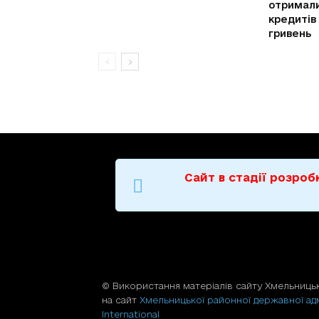
отримали
кредитів
гривень
Сайт в стадії розро
© Використання матерiалiв сайту Хмельницьк
на сайт
Хмельницької районної державної адм
International