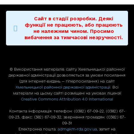
Сайт в стадії розробки. Деякі
функції не працюють, або працюють
не належним чином. Просимо
вибачення за тимчасові незручності.
© Використання матерiалiв сайту Хмельницької районної
державної адміністрації дозволяється за умови посилання
(для iнтернет-видань — гiперпосилання) на сайт
Хмельницької районної державної адміністрації
. Всі
матеріали на цьому сайті розміщені на умовах ліцензії
Creative Commons Attribution 4.0 International
Контакта інформація: телефон: (0382) 67-09-22, (0382) 67-
09-23, факс: (382) 67-09-32, звернення громадян: (0382) 67-
09-31
Електронна пошта:
adm@km-rda.gov.ua
, запит на