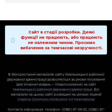
Сайт в стадії розробки. Деякі
функції не працюють, або працюють
не належним чином. Просимо
вибачення за тимчасові незручності.
© Використання матерiалiв сайту Хмельницької районної
державної адміністрації дозволяється за умови посилання
(для iнтернет-видань — гiперпосилання) на сайт
Хмельницької районної державної адміністрації
. Всі
матеріали на цьому сайті розміщені на умовах ліцензії
Creative Commons Attribution 4.0 International
Контакта інформація: телефон: (0382) 67-09-22, (0382) 67-