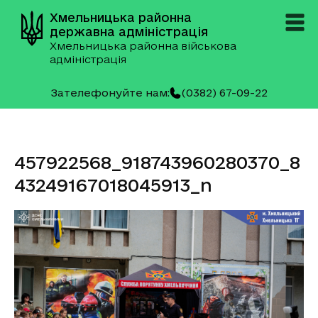
Хмельницька районна
державна адміністрація
Хмельницька районна військова
адміністрація
Зателефонуйте нам:
(0382) 67-09-22
457922568_918743960280370_8
43249167018045913_n