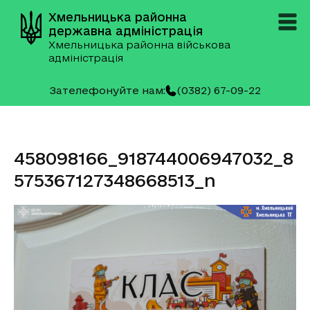
Хмельницька районна
державна адміністрація
Хмельницька районна військова
адміністрація
Зателефонуйте нам:
(0382) 67-09-22
458098166_918744006947032_8
575367127348668513_n