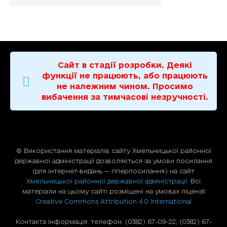
Сайт в стадії розробки. Деякі
функції не працюють, або працюють
не належним чином. Просимо
вибачення за тимчасові незручності.
© Використання матерiалiв сайту Хмельницької районної
державної адміністрації дозволяється за умови посилання
(для iнтернет-видань — гiперпосилання) на сайт
Хмельницької районної державної адміністрації
. Всі
матеріали на цьому сайті розміщені на умовах ліцензії
Creative Commons Attribution 4.0 International
Контакта інформація: телефон: (0382) 67-09-22, (0382) 67-