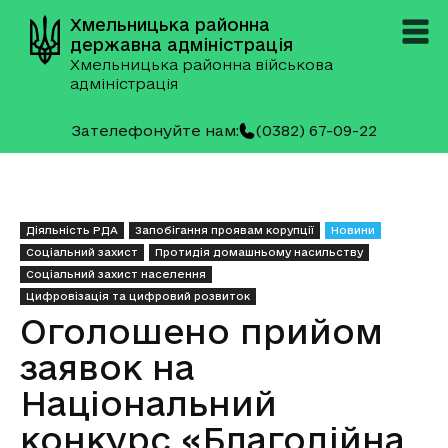
Хмельницька районна
державна адміністрація
Хмельницька районна військова
адміністрація
Зателефонуйте нам:
(0382) 67-09-22
Діяльність РДА
Запобігання проявам корупції
Новини
Соціальний захист
Протидія домашньому насильству
Соціальний захист населення
Цифровізація та цифровий розвиток
Оголошено прийом
заявок на
Національний
конкурс «Благодійна