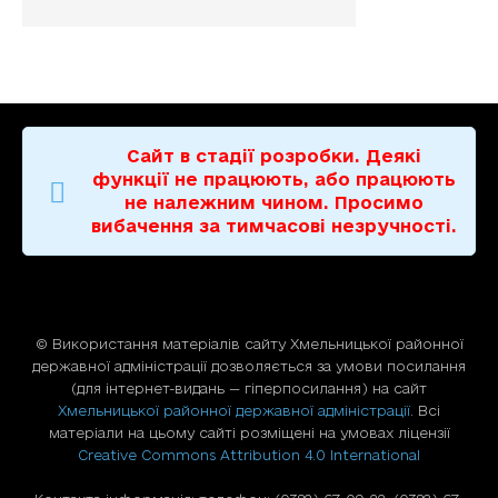
Сайт в стадії розробки. Деякі
функції не працюють, або працюють
не належним чином. Просимо
вибачення за тимчасові незручності.
© Використання матерiалiв сайту Хмельницької районної
державної адміністрації дозволяється за умови посилання
(для iнтернет-видань — гiперпосилання) на сайт
Хмельницької районної державної адміністрації
. Всі
матеріали на цьому сайті розміщені на умовах ліцензії
Creative Commons Attribution 4.0 International