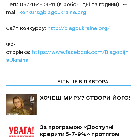
Тел.: 067-164-04-11 (в робочі дні та години); E-
mail:
konkurs@blagoukraine.org
;
Сайт конкурсу:
http://blagoukraine.org/
;
Фб-
сторінка:
https://www.facebook.com/Blagodijn
aUkraina
СТАТТІ ПО ТЕМІ
БІЛЬШЕ ВІД АВТОРА
ХОЧЕШ МИРУ? СТВОРИ ЙОГО!
За програмою «Доступні
кредити 5-7-9%» протягом