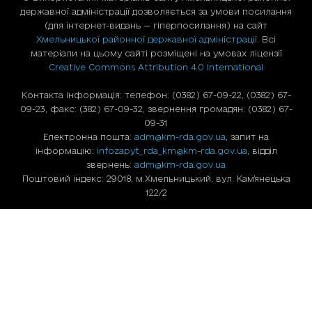
державної адміністрації дозволяється за умови посилання
(для iнтернет-видань — гiперпосилання) на сайт
Хмельницької районної державної адміністрації
. Всі
матеріали на цьому сайті розміщені на умовах ліцензії
Creative Commons Attribution 4.0 International
Контакта інформація: телефон: (0382) 67-09-22, (0382) 67-
09-23, факс: (382) 67-09-32, звернення громадян: (0382) 67-
09-31
Електронна пошта:
adm@km-rda.gov.ua
, запит на
інформацію:
infozapyt_rda_km@km-rda.gov.ua
, відділ
звернень:
adm@km-rda.gov.ua
Поштовий індекс: 29018, м.Хмельницький, вул. Кам'янецька
122/2