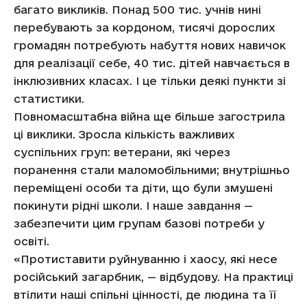
багато викликів. Понад 500 тис. учнів нині
перебувають за кордоном, тисячі дорослих
громадян потребують набуття нових навичок
для реалізації себе, 40 тис. дітей навчається в
інклюзивних класах. І це тільки деякі пункти зі
статистики.
Повномасштабна війна ще більше загострила
ці виклики. Зросла кількість важливих
суспільних груп: ветерани, які через
поранення стали маломобільними; внутрішньо
переміщені особи та діти, що були змушені
покинути рідні школи. І наше завдання —
забезпечити цим групам базові потреби у
освіті.
«Протиставити руйнуванню і хаосу, які несе
російський загарбник, — відбудову. На практиці
втілити наші спільні цінності, де людина та її