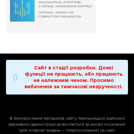
Сайт в стадії розробки. Деякі
функції не працюють, або працюють
не належним чином. Просимо
вибачення за тимчасові незручності.
© Використання матерiалiв сайту Хмельницької районної
державної адміністрації дозволяється за умови посилання
(для iнтернет-видань — гiперпосилання) на сайт