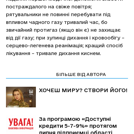
постраждалого на свіже повітря;
рятувальники не повинні перебувати під
впливом чадного газу тривалий час, бо
звичайний протигаз (якщо він є) не захищає
від дії газу; при зупинці дихання і кровообігу –
серцево-легенева реанімація; кращий спосіб
лікування – тривале дихання киснем.
СТАТТІ ПО ТЕМІ
БІЛЬШЕ ВІД АВТОРА
ХОЧЕШ МИРУ? СТВОРИ ЙОГО!
За програмою «Доступні
кредити 5-7-9%» протягом
липня підприємці області