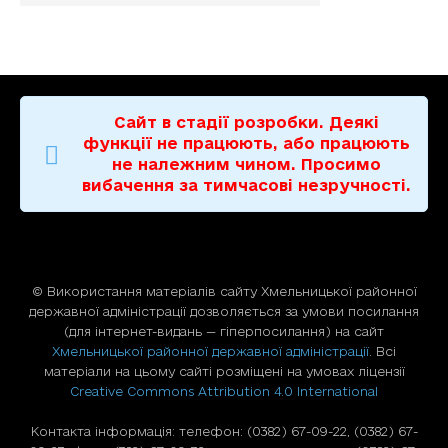
Сайт в стадії розробки. Деякі
функції не працюють, або працюють
не належним чином. Просимо
вибачення за тимчасові незручності.
© Використання матерiалiв сайту Хмельницької районної
державної адміністрації дозволяється за умови посилання
(для iнтернет-видань — гiперпосилання) на сайт
Хмельницької районної державної адміністрації
. Всі
матеріали на цьому сайті розміщені на умовах ліцензії
Creative Commons Attribution 4.0 International
Контакта інформація: телефон: (0382) 67-09-22, (0382) 67-