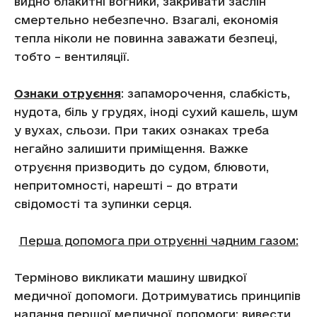
видно блакитні вогники, закривати заслін
смертельно небезпечно. Взагалі, економія
тепла ніколи не повинна заважати безпеці,
тобто – вентиляції.
Ознаки отруєння
: запаморочення, слабкість,
нудота, біль у грудях, іноді сухий кашель, шум
у вухах, сльози. При таких ознаках треба
негайно залишити приміщення. Важке
отруєння призводить до судом, блювоти,
непритомності, нарешті – до втрати
свідомості та зупинки серця.
Перша допомога при отруєнні чадним газом:
Терміново викликати машину швидкої
медичної допомоги. Дотримуватись принципів
надання першої медичної допомоги: вивести