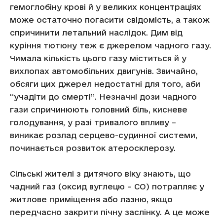
гемоглобіну крові й у великих концентраціях
може остаточно погасити свідомість, а також
спричинити летальний наслідок. Дим від
куріння тютюну теж є джерелом чадного газу.
Чимала кількість цього газу міститься й у
вихлопах автомобільних двигунів. Звичайно,
обсяги цих джерел недостатні для того, аби
“учадіти до смерті”. Незначні дози чадного
гази спричинюють головний біль, кисневе
голодування, у разі тривалого впливу –
виникає розлад серцево-судинної системи,
починається розвиток атеросклерозу.
Сільські жителі з дитячого віку знають, що
чадний газ (оксид вуглецю – СО) потрапляє у
житлове приміщення або лазню, якщо
передчасно закрити пічну заслінку. А це може