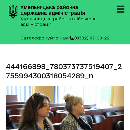
Хмельницька районна
державна адміністрація
Хмельницька районна військова
адміністрація
Зателефонуйте нам:
(0382) 67-09-22
444166898_780373737519407_2
755994300318054289_n