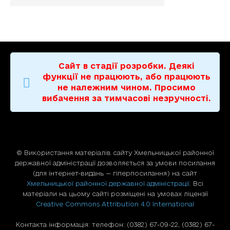
Сайт в стадії розробки. Деякі
функції не працюють, або працюють
не належним чином. Просимо
вибачення за тимчасові незручності.
© Використання матерiалiв сайту Хмельницької районної
державної адміністрації дозволяється за умови посилання
(для iнтернет-видань — гiперпосилання) на сайт
Хмельницької районної державної адміністрації
. Всі
матеріали на цьому сайті розміщені на умовах ліцензії
Creative Commons Attribution 4.0 International
Контакта інформація: телефон: (0382) 67-09-22, (0382) 67-