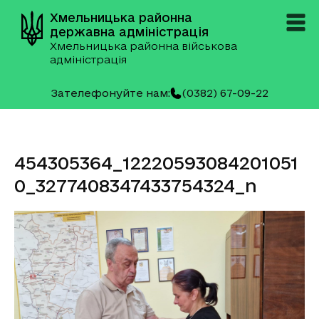
Хмельницька районна
державна адміністрація
Хмельницька районна військова
адміністрація
Зателефонуйте нам:
(0382) 67-09-22
454305364_12220593084201051
0_3277408347433754324_n