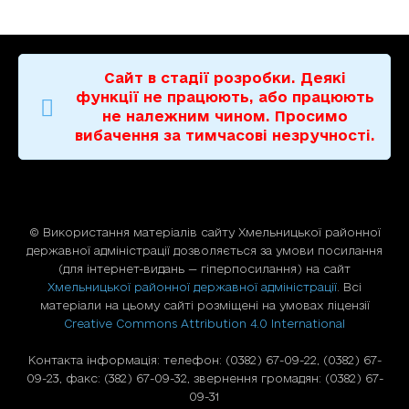
Сайт в стадії розробки. Деякі
функції не працюють, або працюють
не належним чином. Просимо
вибачення за тимчасові незручності.
© Використання матерiалiв сайту Хмельницької районної
державної адміністрації дозволяється за умови посилання
(для iнтернет-видань — гiперпосилання) на сайт
Хмельницької районної державної адміністрації
. Всі
матеріали на цьому сайті розміщені на умовах ліцензії
Creative Commons Attribution 4.0 International
Контакта інформація: телефон: (0382) 67-09-22, (0382) 67-
09-23, факс: (382) 67-09-32, звернення громадян: (0382) 67-
09-31