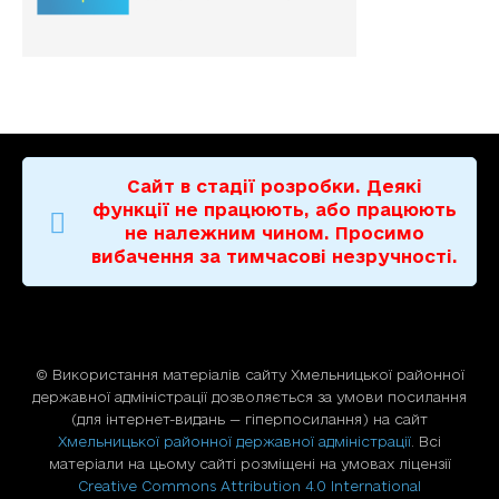
Сайт в стадії розробки. Деякі
функції не працюють, або працюють
не належним чином. Просимо
вибачення за тимчасові незручності.
© Використання матерiалiв сайту Хмельницької районної
державної адміністрації дозволяється за умови посилання
(для iнтернет-видань — гiперпосилання) на сайт
Хмельницької районної державної адміністрації
. Всі
матеріали на цьому сайті розміщені на умовах ліцензії
Creative Commons Attribution 4.0 International