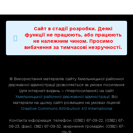
Сайт в стадії розробки. Деякі
функції не працюють, або працюють
не належним чином. Просимо
вибачення за тимчасові незручності.
© Використання матерiалiв сайту Хмельницької районної
державної адміністрації дозволяється за умови посилання
(для iнтернет-видань — гiперпосилання) на сайт
Хмельницької районної державної адміністрації
. Всі
матеріали на цьому сайті розміщені на умовах ліцензії
Creative Commons Attribution 4.0 International
Контакта інформація: телефон: (0382) 67-09-22, (0382) 67-
09-23, факс: (382) 67-09-32, звернення громадян: (0382) 67-
09-31