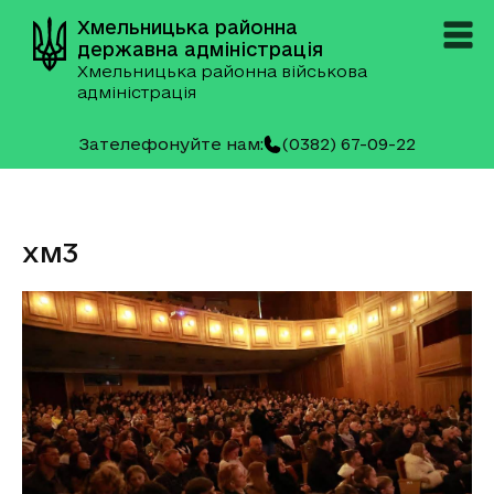
Хмельницька районна
державна адміністрація
Хмельницька районна військова
адміністрація
Зателефонуйте нам:
(0382) 67-09-22
хм3