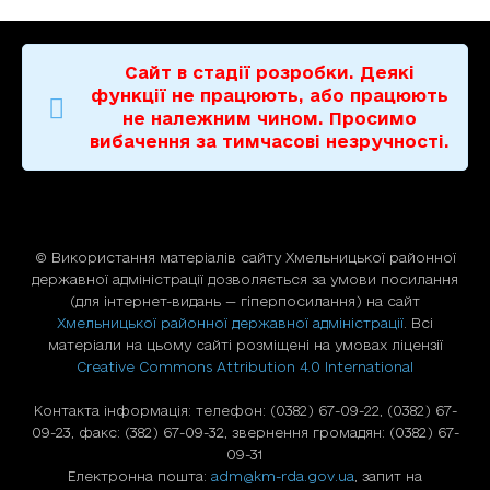
Сайт в стадії розробки. Деякі
функції не працюють, або працюють
не належним чином. Просимо
вибачення за тимчасові незручності.
© Використання матерiалiв сайту Хмельницької районної
державної адміністрації дозволяється за умови посилання
(для iнтернет-видань — гiперпосилання) на сайт
Хмельницької районної державної адміністрації
. Всі
матеріали на цьому сайті розміщені на умовах ліцензії
Creative Commons Attribution 4.0 International
Контакта інформація: телефон: (0382) 67-09-22, (0382) 67-
09-23, факс: (382) 67-09-32, звернення громадян: (0382) 67-
09-31
Електронна пошта:
adm@km-rda.gov.ua
, запит на