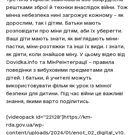
рештками зброї й техніки внаслідок війни. Тож
мінна небезпека нині загрожує кожному – як
дорослим, так і дітям. Батьки мають
розповідати про міни дітям, аби їх уберегти.
Ваші діти мають знати, як виглядають міни-
пастки, міни-розтяжки та інші їх види. І знати,
як діяти, коли знайшов міну. У цьому відео від
Dovidka.info та МінРеінтеграції – правила
поведінки з вибуховими предметами для
дітей. І батьки, й учителі можуть
використовувати фільм як урок із мінної
безпеки для дитини. Під час війни це важливі
знання, якими варто поділитись.
[videopack id=”22128″]https://km-
rda.gov.ua/wp-
content/uploads/2024/01/enot_02_digital_v10.