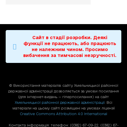
Сайт в стадії розробки. Деякі
функції не працюють, або працюють
не належним чином. Просимо
вибачення за тимчасові незручності.
© Використання матерiалiв сайту Хмельницької районної
державної адміністрації дозволяється за умови посилання
(для iнтернет-видань — гiперпосилання) на сайт
Хмельницької районної державної адміністрації
. Всі
матеріали на цьому сайті розміщені на умовах ліцензії
Creative Commons Attribution 4.0 International
Контакта інформація: телефон: (0382) 67-09-22, (0382) 67-