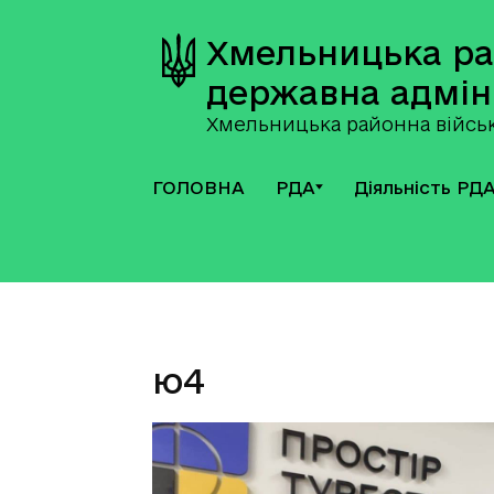
Хмельницька р
державна адмін
Хмельницька районна військ
ГОЛОВНА
РДА
Діяльність РД
ю4