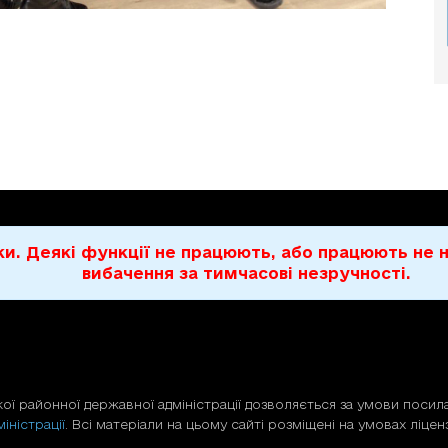
бки. Деякі функції не працюють, або працюють н
вибачення за тимчасові незручності.
ої районної державної адміністрації дозволяється за умови посила
іністрації
. Всі матеріали на цьому сайті розміщені на умовах ліценз