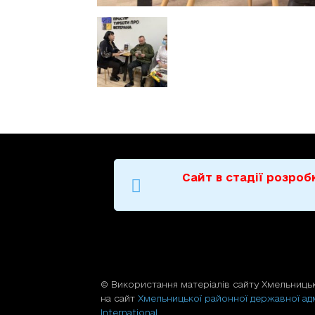
Сайт в стадії розро
© Використання матерiалiв сайту Хмельницьк
на сайт
Хмельницької районної державної адм
International