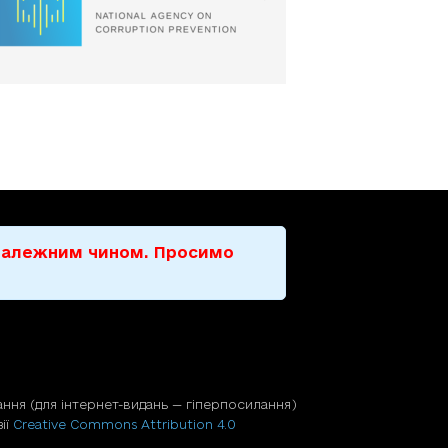
е належним чином. Просимо
ння (для iнтернет-видань — гiперпосилання)
ії
Creative Commons Attribution 4.0