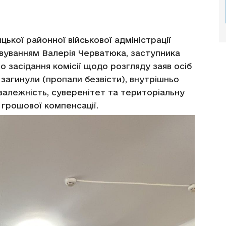
ької районної військової адміністрації
овуванням Валерія Черватюка, заступника
 засідання комісії щодо розгляду заяв осіб
кі загинули (пропали безвісти), внутрішньо
алежність, суверенітет та територіальну
я грошової компенсації.