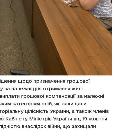
рішення щодо призначення грошової
ру за належні для отримання жилі
виплати грошової компенсації за належні
ким категоріям осіб, які захищали
оріальну цілісність України, а також членів
 Кабінету Міністрів України від 19 жовтня
алідністю внаслідок війни, що захищали