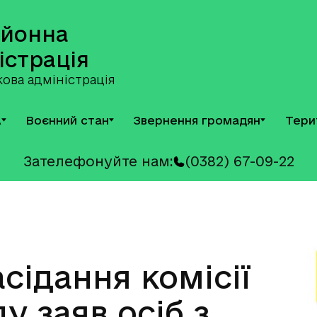
айонна
істрація
ова адміністрація
А
Воєнний стан
Звернення громадян
Тери
Зателефонуйте нам:
(0382) 67-09-22
сідання комісії
у заяв осіб з