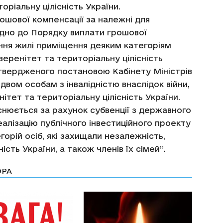
оріальну цілісність України.
ошової компенсації за належні для
ідно до Порядку виплати грошової
ння жилі приміщення деяким категоріям
веренітет та територіальну цілісність
затвердженого постановою Кабінету Міністрів
 двом особам з інвалідністю внаслідок війни,
тет та територіальну цілісність України.
снюється за рахунок субвенції з державного
лізацію публічного інвестиційного проекту
орій осіб, які захищали незалежність,
ість України, а також членів їх сімей”.
ОРА