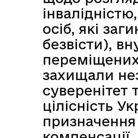
інвалідністю,
осіб, які за
безвісти), в
переміщених 
захищали не
суверенітет 
цілісність Ук
призначення
компенсації