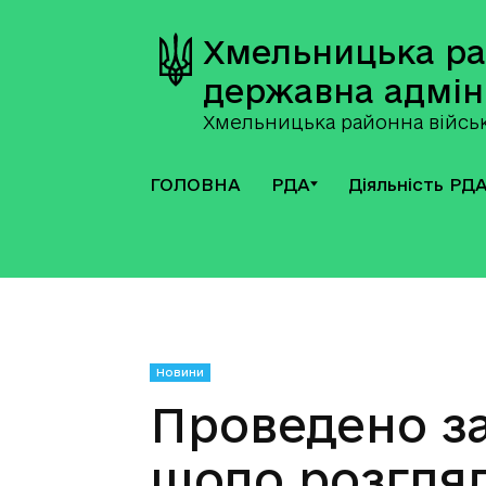
Хмельницька р
державна адмін
Хмельницька районна військ
ГОЛОВНА
РДА
Діяльність РД
Новини
Проведено за
щодо розгляд