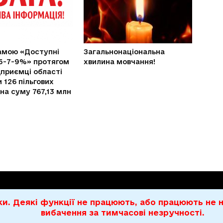
амою «Доступні
Загальнонаціональна
5-7-9%» протягом
хвилина мовчання!
дприємці області
 126 пільгових
 на суму 767,13 млн
бки. Деякі функції не працюють, або працюють н
вибачення за тимчасові незручності.