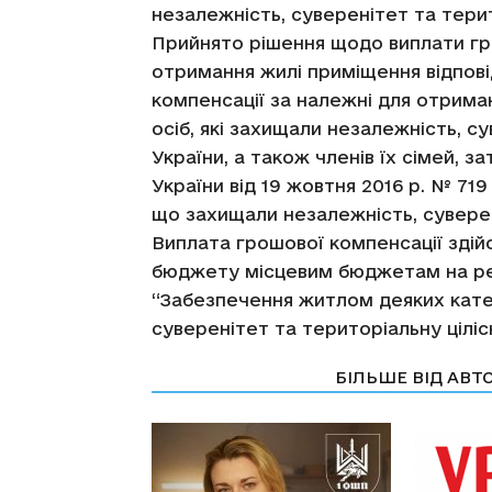
незалежність, суверенітет та терит
Прийнято рішення щодо виплати гр
отримання жилі приміщення відпов
компенсації за належні для отрима
осіб, які захищали незалежність, су
України, а також членів їх сімей, 
України від 19 жовтня 2016 р. № 719
що захищали незалежність, суверені
Виплата грошової компенсації здій
бюджету місцевим бюджетам на реа
“Забезпечення житлом деяких катег
суверенітет та територіальну цілісн
СТАТТІ ПО ТЕМІ
БІЛЬШЕ ВІД АВТ