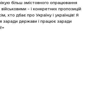
чікую більш змістовного опрацювання
і військовими – і конкретних пропозицій
м, хто дбає про Україну і українців! Я
ся заради держави і працює заради
і!»