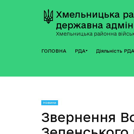
Хмельницька р
державна адмін
Хмельницька районна військ
ГОЛОВНА
РДА
Діяльність РД
Новини
Звернення В
Зеленського 