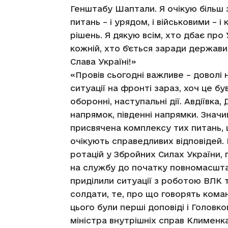
Генштабу Шаптали. Я очікую більш 
питань – і урядом, і військовими –
рішень. Я дякую всім, хто дбає про 
кожній, хто бʼється заради держави
Слава Україні!»
«Провів сьогодні важливе – доволі
ситуації на фронті зараз, хоч це бу
оборонні, наступальні дії. Авдіївка
напрямок, південні напрямки. Значи
присвячена комплексу тих питань, щ
очікують справедливих відповідей. Ц
ротацій у Збройних Силах України, 
на службу до початку повномасшта
приділили ситуації з роботою ВЛК т
солдати, те, про що говорять кома
цього були перші доповіді і Головк
міністра внутрішніх справ Клименка