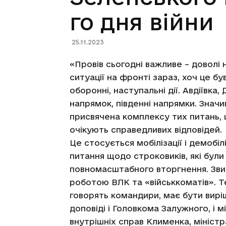
го дня війни
25.11.2023
«Провів сьогодні важливе – доволі
ситуації на фронті зараз, хоч це бу
оборонні, наступальні дії. Авдіївка
напрямок, південні напрямки. Значи
присвячена комплексу тих питань, щ
очікують справедливих відповідей.
Це стосується мобілізації і демобіл
питання щодо строковиків, які були
повномасштабного вторгнення. Звич
роботою ВЛК та «військкоматів». Т
говорять командири, має бути вирі
доповіді і Головкома Залужного, і 
внутрішніх справ Клименка, мініст