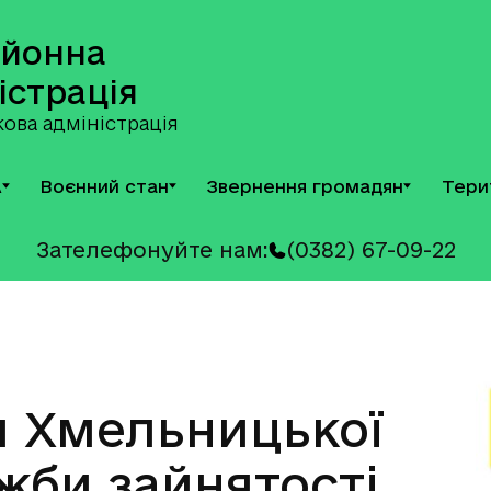
айонна
істрація
ова адміністрація
А
Воєнний стан
Звернення громадян
Тери
Зателефонуйте нам:
(0382) 67-09-22
я Хмельницької
жби зайнятості