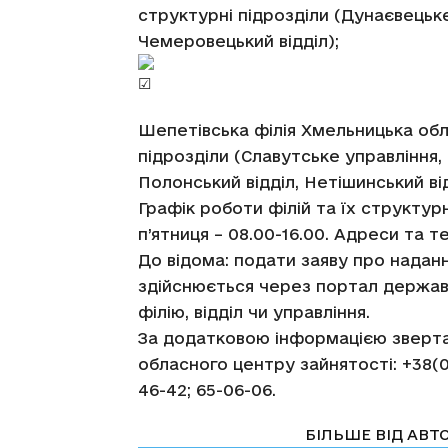
структурні підрозділи (Дунаєвецьке
Чемеровецький відділ);
Шепетівська філія Хмельницька обл
підрозділи (Славутське управління, Б
Полонський відділ, Нетішинський від
Графік роботи філій та їх структурн
п’ятниця – 08.00-16.00. Адреси та
До відома: подати заяву про надан
здійснюється через портал державн
філію, відділ чи управління.
За додатковою інформацією звертай
обласного центру зайнятості: +38(09
46-42; 65-06-06.
СТАТТІ ПО ТЕМІ
БІЛЬШЕ ВІД АВТ