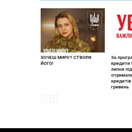
ХОЧЕШ МИРУ? СТВОРИ
За прогр
ЙОГО!
кредити 
липня пі
отримали
кредитів
гривень