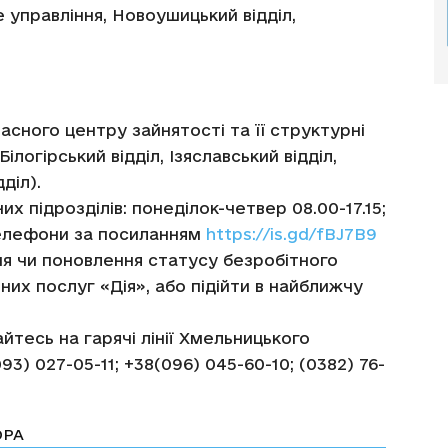
 управління, Новоушицький відділ,
асного центру зайнятості та її структурні
ілогірський відділ, Ізяславський відділ,
діл).
их підрозділів: понеділок-четвер 08.00-17.15;
 телефони за посиланням
https://is.gd/fBJ7B9
ня чи поновлення статусу безробітного
их послуг «Дія», або підійти в найближчу
тесь на гарячі лінії Хмельницького
3) 027-05-11; +38(096) 045-60-10; (0382) 76-
ОРА