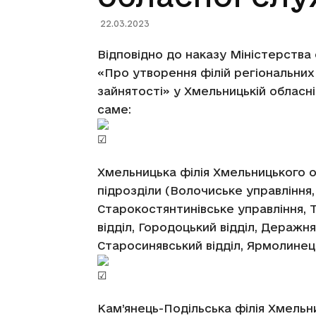
22.03.2023
Відповідно до наказу Міністерства 
«Про утворення філій регіональних
зайнятості» у Хмельницькій обласній
саме:
Хмельницька філія Хмельницького о
підрозділи (Волочиське управління,
Старокостянтинівське управління, 
відділ, Городоцький відділ, Деражня
Старосинявський відділ, Ярмолинець
Кам’янець-Подільська філія Хмельни