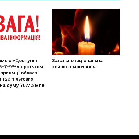
амою «Доступні
Загальнонаціональна
5-7-9%» протягом
хвилина мовчання!
дприємці області
 126 пільгових
 на суму 767,13 млн