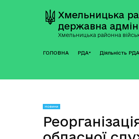
Хмельницька р
державна адмін
Хмельницька районна військ
ГОЛОВНА
РДА
Діяльність РД
Новини
Реорганізаці
обласної слу