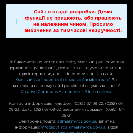
Сайт в стадії розробки. Деякі
функції не працюють, або працюють
не належним чином. Просимо
вибачення за тимчасові незручності.
© Використання матерiалiв сайту Хмельницької районної
державної адміністрації дозволяється за умови посилання
(для iнтернет-видань — гiперпосилання) на сайт
Хмельницької районної державної адміністрації
. Всі
матеріали на цьому сайті розміщені на умовах ліцензії
Creative Commons Attribution 4.0 International
Контакта інформація: телефон: (0382) 67-09-22, (0382) 67-
09-23, факс: (382) 67-09-32, звернення громадян: (0382) 67-
09-31
Електронна пошта:
adm@km-rda.gov.ua
, запит на
інформацію:
infozapyt_rda_km@km-rda.gov.ua
, відділ