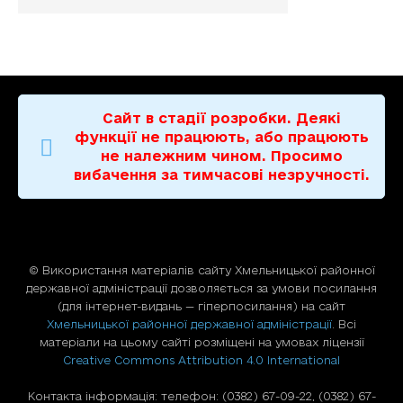
Сайт в стадії розробки. Деякі
функції не працюють, або працюють
не належним чином. Просимо
вибачення за тимчасові незручності.
© Використання матерiалiв сайту Хмельницької районної
державної адміністрації дозволяється за умови посилання
(для iнтернет-видань — гiперпосилання) на сайт
Хмельницької районної державної адміністрації
. Всі
матеріали на цьому сайті розміщені на умовах ліцензії
Creative Commons Attribution 4.0 International
Контакта інформація: телефон: (0382) 67-09-22, (0382) 67-