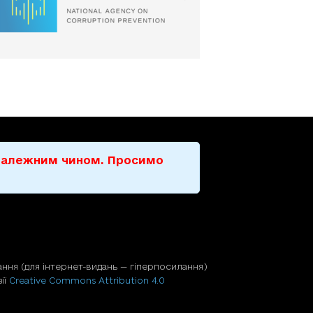
е належним чином. Просимо
ння (для iнтернет-видань — гiперпосилання)
ії
Creative Commons Attribution 4.0