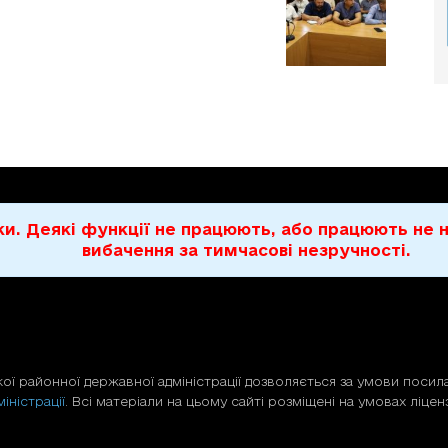
бки. Деякі функції не працюють, або працюють н
вибачення за тимчасові незручності.
ої районної державної адміністрації дозволяється за умови посила
іністрації
. Всі матеріали на цьому сайті розміщені на умовах ліценз