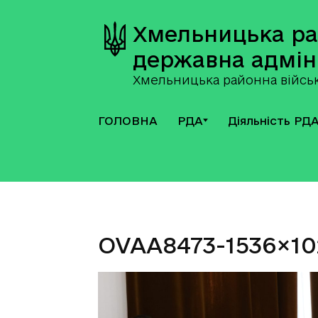
Хмельницька р
державна адмін
Хмельницька районна військ
ГОЛОВНА
РДА
Діяльність РД
OVAA8473-1536×10