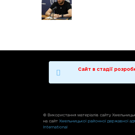
Сайт в стадії розро
© Використання матерiалiв сайту Хмельницьк
на сайт
Хмельницької районної державної адм
International