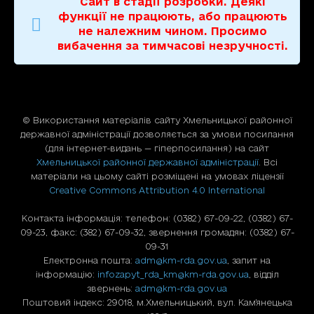
Сайт в стадії розробки. Деякі
функції не працюють, або працюють
не належним чином. Просимо
вибачення за тимчасові незручності.
© Використання матерiалiв сайту Хмельницької районної
державної адміністрації дозволяється за умови посилання
(для iнтернет-видань — гiперпосилання) на сайт
Хмельницької районної державної адміністрації
. Всі
матеріали на цьому сайті розміщені на умовах ліцензії
Creative Commons Attribution 4.0 International
Контакта інформація: телефон: (0382) 67-09-22, (0382) 67-
09-23, факс: (382) 67-09-32, звернення громадян: (0382) 67-
09-31
Електронна пошта:
adm@km-rda.gov.ua
, запит на
інформацію:
infozapyt_rda_km@km-rda.gov.ua
, відділ
звернень:
adm@km-rda.gov.ua
Поштовий індекс: 29018, м.Хмельницький, вул. Кам'янецька