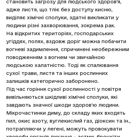
становить загрозу для людського здоров’я,
адже листя, що тліє без доступу кисню,
виділяє хімічні сполуки, здатні викликати у
людини різні захворювання, зокрема рак.
На відкритих територіях, господарських
угіддях, полях, вздовж доріг можна побачити
вогневі задимлення, спричинені необережним
поводженням з вогнем чи звичайною
людською халатністю. Тоді як спалювання
сухої трави, листя та інших рослинних
залишків категорично заборонено.
Під час горіння сухої рослинності у повітря
вивільняються шкідливі хімічні сполуки, які
завдають значної шкоди здоров’ю людини.
Мікрочастинки диму, до складу яких входять
пил, окис азоту, вуглекислий газ, діоксин та ін.,
потрапляючи у легені, можуть провокувати
хвороби органів дихання – астми, бронхіти,