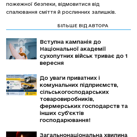
пожежної безпеки, відмовитися від
спалювання сміття й рослинних залишків.
СТАТТІ ПО ТЕМІ
БІЛЬШЕ ВІД АВТОРА
Вступна кампанія до
Національної академії
сухопутних військ триває до 1
вересня
До уваги приватних і
комунальних підприємств,
сільськогосподарських
товаровиробників,
фермерських господарств та
інших суб’єктів
господарювання!
Загальнонаціональна хвилина