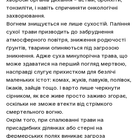
тонзиліти, і навіть спричиняти онкологічні
захворювання.
Вогнем знищується не лише сухостій. Паління
сухої трави призводить до забруднення
атмосферного повітря, зниження родючості
ґрунтів, тварини опиняються під загрозою
зникнення. Адже суха минулорічна трава, що
може здаватися на перший погляд мертвою,
насправді слугує прихистком для безлічі
маленьких істот: комах, жуків, павуків, полівок,
їжаків, зайців тощо. І варто лише черкнути
сірником, як все живе просто заживо згорає,
оскільки не зможе втекти від стрімкого
смертельного вогню.
Окрім того, при спалюванні трави на
присадибних ділянках або стерні на
фермерських полях виникає загроза