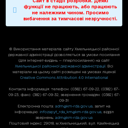
Сайт в стадії розробки. Деякі
функції не працюють, або працюють
не належним чином. Просимо
вибачення за тимчасові незручності.
© Використання матерiалiв сайту Хмельницької районної
державної адміністрації дозволяється за умови посилання
(для iнтернет-видань — гiперпосилання) на сайт
Хмельницької районної державної адміністрації
. Всі
матеріали на цьому сайті розміщені на умовах ліцензії
Creative Commons Attribution 4.0 International
Контакта інформація: телефон: (0382) 67-09-22, (0382) 67-
09-23, факс: (382) 67-09-32, звернення громадян: (0382) 67-
09-31
Електронна пошта:
adm@km-rda.gov.ua
, запит на
інформацію:
infozapyt_rda_km@km-rda.gov.ua
, відділ
звернень:
adm@km-rda.gov.ua
Поштовий індекс: 29018, м.Хмельницький, вул. Кам'янецька