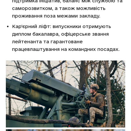
підтримка ініціатив, баланс між службою та
саморозвитком, а також можливість
проживання поза межами закладу.
Кар’єрний ліфт: випускники отримують
диплом бакалавра, офіцерське звання
лейтенанта та гарантоване
працевлаштування на командних посадах.