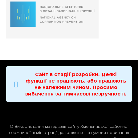
Сайт в стадії розробки. Деякі
функції не працюють, або працюють
не належним чином. Просимо
вибачення за тимчасові незручності.
© Використання матерiалiв сайту Хмельницької районної
державної адміністрації дозволяється за умови посилання