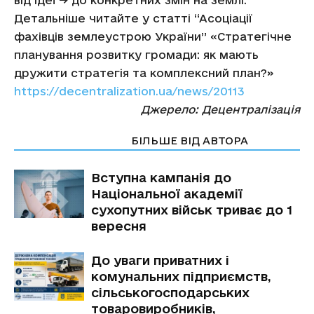
від ідеї → до конкретних змін на землі.
Детальніше читайте у статті “Асоціації
фахівців землеустрою України” «Стратегічне
планування розвитку громади: як мають
дружити стратегія та комплексний план?»
https://decentralization.ua/news/20113
Джерело: Децентралізація
СТАТТІ ПО ТЕМІ
БІЛЬШЕ ВІД АВТОРА
Вступна кампанія до
Національної академії
сухопутних військ триває до 1
вересня
До уваги приватних і
комунальних підприємств,
сільськогосподарських
товаровиробників,