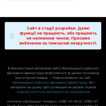
Сайт в стадії розробки. Деякі
функції не працюють, або працюють
не належним чином. Просимо
вибачення за тимчасові незручності.
© Використання матерiалiв сайту Хмельницької районної
державної адміністрації дозволяється за умови посилання
(для iнтернет-видань — гiперпосилання) на сайт
Хмельницької районної державної адміністрації
. Всі
матеріали на цьому сайті розміщені на умовах ліцензії
Creative Commons Attribution 4.0 International
Контакта інформація: телефон: (0382) 67-09-22, (0382) 67-