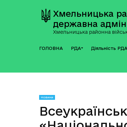
Хмельницька р
державна адмін
Хмельницька районна військ
ГОЛОВНА
РДА
Діяльність РД
Новини
Всеукраїнсь
«Національн