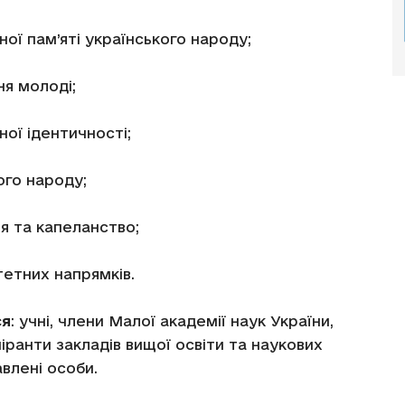
ної пам’яті українського народу;
ня молоді;
ної ідентичності;
ого народу;
ня та капеланство;
тетних напрямків.
ся
: учні, члени Малої академії наук України,
піранти закладів вищої освіти та наукових
авлені особи.