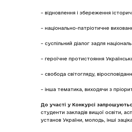
– відновлення і збереження історич
– національно-патріотичне вихован
– суспільний діалог задля національ
– героїчне протистояння Українськ
– свобода світогляду, віросповідан
– інша тематика, виходячи з пріори
До участі у Конкурсі запрошують
студенти закладів вищої освіти, ас
установ України, молодь, інші зацік