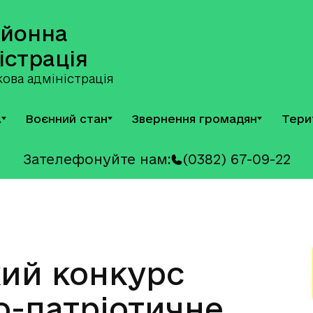
айонна
істрація
ова адміністрація
А
Воєнний стан
Звернення громадян
Тери
Зателефонуйте нам:
(0382) 67-09-22
кий конкурс
о-патріотичне