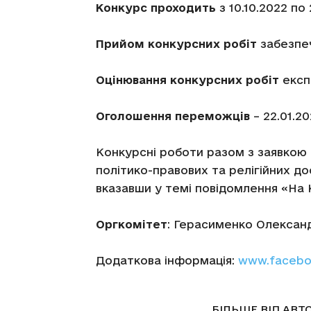
Конкурс проходить
з 10.10.2022 по 
Прийом конкурсних робіт
забезпеч
Оцінювання конкурсних робіт
експ
Оголошення переможців
– 22.01.2
Конкурсні роботи разом з заявкою
політико-правових та релігійних до
вказавши у темі повідомлення «На 
Оргкомітет
: Герасименко Олексан
Додаткова інформація:
www.faceboo
СТАТТІ ПО ТЕМІ
БІЛЬШЕ ВІД АВТ