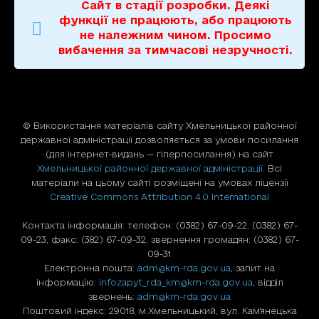
Сайт в стадії розробки. Деякі
функції не працюють, або працюють
не належним чином. Просимо
вибачення за тимчасові незручності.
© Використання матерiалiв сайту Хмельницької районної
державної адміністрації дозволяється за умови посилання
(для iнтернет-видань — гiперпосилання) на сайт
Хмельницької районної державної адміністрації
. Всі
матеріали на цьому сайті розміщені на умовах ліцензії
Creative Commons Attribution 4.0 International
Контакта інформація: телефон: (0382) 67-09-22, (0382) 67-
09-23, факс: (382) 67-09-32, звернення громадян: (0382) 67-
09-31
Електронна пошта:
adm@km-rda.gov.ua
, запит на
інформацію:
infozapyt_rda_km@km-rda.gov.ua
, відділ
звернень:
adm@km-rda.gov.ua
Поштовий індекс: 29018, м.Хмельницький, вул. Кам'янецька