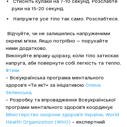
Стисніть кулаки на 7-10 секунд. Розслабте
руки на 15-20 секунд.
Напружте усе тіло так само. Розслабтеся.
Відчуйте, чи не залишились напруженими
окремі м’язи. Якщо потрібно — порухайте
ними додатково.
Виконуйте вправу щоразу, коли тіло затискає
напруга, аби повернути собі легкість та тепло.
#тияк
– Всеукраїнська програма ментального
здоров’я «Ти як?» за ініціативою
Олена
Зеленська
.
– Розробку та впровадження Всеукраїнської
програми ментального здоров’я координує
Міністерство охорони здоров’я України
.
World
Health Organization (WHO)
– експертний