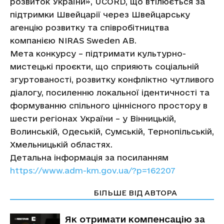
розвиток України», UCORD, що втілюється за
підтримки Швейцарії через Швейцарську
агенцію розвитку та співробітництва
компанією NIRAS Sweden AB.
Мета конкурсу – підтримати культурно-
мистецькі проєкти, що сприяють соціальній
згуртованості, розвитку конфліктно чутливого
діалогу, посиленню локальної ідентичності та
формуванню спільного ціннісного простору в
шести регіонах України – у Вінницькій,
Волинській, Одеській, Сумській, Тернопільській,
Хмельницькій областях.
Детальна інформація за посиланням
https://www.adm-km.gov.ua/?p=162207
СТАТТІ ПО ТЕМІ
БІЛЬШЕ ВІД АВТОРА
Як отримати компенсацію за