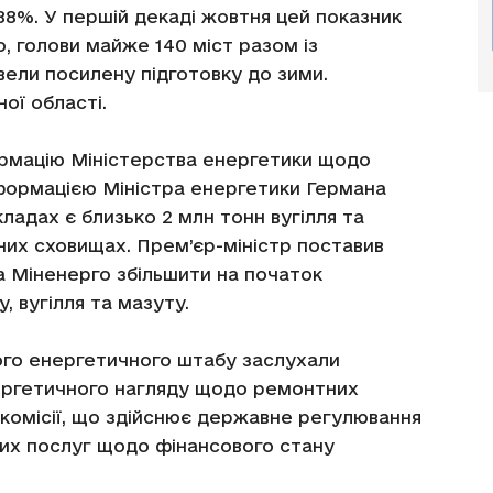
8%. У першій декаді жовтня цей показник
, голови майже 140 міст разом із
ели посилену підготовку до зими.
ої області.
ормацію Міністерства енергетики щодо
нформацією Міністра енергетики Германа
кладах є близько 2 млн тонн вугілля та
мних сховищах. Прем’єр-міністр поставив
 Міненерго збільшити на початок
, вугілля та мазуту.
вого енергетичного штабу заслухали
нергетичного нагляду щодо ремонтних
 комісії, що здійснює державне регулювання
их послуг щодо фінансового стану