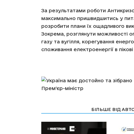
За результатами роботи Антикризо
максимально пришвидшитись у пита
розробити плани їх ощадливого вик
Зокрема, розглянути можливості о
газу та вугілля, корегування енер
споживання електроенергії в пікові
СТАТТІ ПО ТЕМІ
БІЛЬШЕ ВІД АВТ