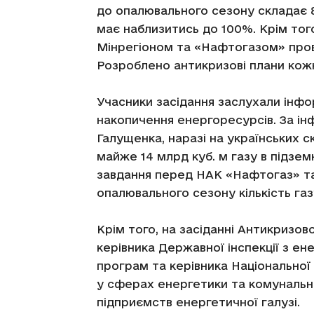
до опалювального сезону складає 8
має наблизитись до 100%. Крім того
Мінрегіоном та «Нафтогазом» пров
Розроблено антикризові плани кожн
Учасники засідання заслухали інф
накопичення енергоресурсів. За і
Галущенка, наразі на українських с
майже 14 млрд куб. м газу в підзе
завдання перед НАК «Нафтогаз» та
опалювального сезону кількість газу
Крім того, на засіданні Антикризо
керівника Державної інспекції з е
програм та керівника Національної
у сферах енергетики та комунальн
підприємств енергетичної галузі.