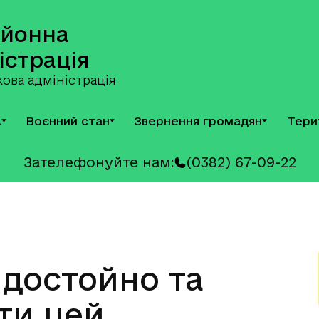
айонна
істрація
ова адміністрація
А
Воєнний стан
Звернення громадян
Тери
Зателефонуйте нам:
(0382) 67-09-22
 достойно та
ти цей