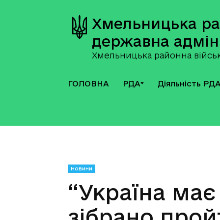
Хмельницька р
державна адмін
Хмельницька районна військ
ГОЛОВНА
РДА
Діяльність РД
Новини
“Україна має
зібрано прой