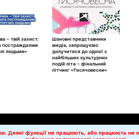
ва – твій захист:
Шановні представники
а постраждалим
медіа, запрошуємо
івлі людьми»
долучитися до однієї з
найбільших культурних
подій літа – фінальний
пітчинг «Тисячовесни»
бки. Деякі функції не працюють, або працюють н