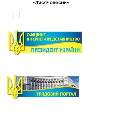
«Тисячовесни»