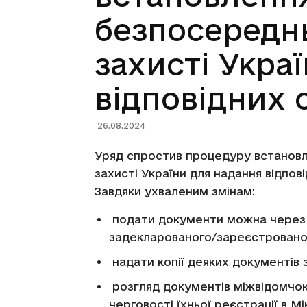
безпосереднь
захисті Укра
відповідних 
26.08.2024
Уряд спростив процедуру встановл
захисті України для надання відпові
Завдяки ухваленим змінам:
подати документи можна через 
задекларованого/зареєстровано
надати копії деяких документів з
розгляд документів міжвідомчою
черговості їхньої реєстрації в Мі