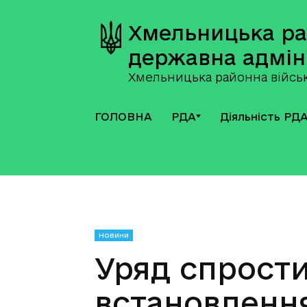
Хмельницька р
державна адмін
Хмельницька районна військ
ГОЛОВНА
РДА
Діяльність РД
Новини
Уряд спрост
встановленн