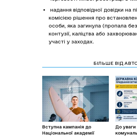
надання відповідної довідки на 
комісією рішення про встановле
особи, яка загинула (пропала бе
контузії, каліцтва або захворюв
участі у заходах.
СТАТТІ ПО ТЕМІ
БІЛЬШЕ ВІД АВТ
Вступна кампанія до
До уваги
Національної академії
комуналь