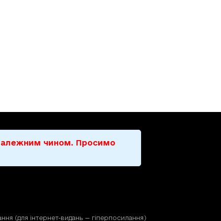
е належним чином. Просимо
ння (для iнтернет-видань — гiперпосилання)