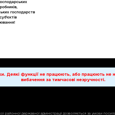
господарських
робників,
ьких господарств
суб’єктів
ювання!
бки. Деякі функції не працюють, або працюють н
вибачення за тимчасові незручності.
ої районної державної адміністрації дозволяється за умови посила