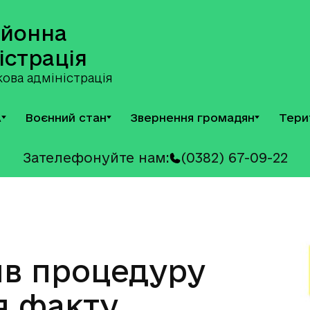
айонна
істрація
ова адміністрація
А
Воєнний стан
Звернення громадян
Тери
Зателефонуйте нам:
(0382) 67-09-22
ив процедуру
я факту