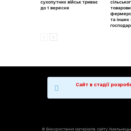
сухопутних військ триває
сільсько
до 1 вересня
товарови
фермерс
та інших 
господар
Сайт в стадії розро
© Використання матерiалiв сайту Хмельницьк