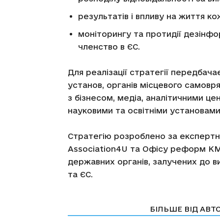
результатів і впливу на життя к
моніторингу та протидії дезінфо
членство в ЄС.
Для реалізації стратегії передбач
установ, органів місцевого самовря
з бізнесом, медіа, аналітичними ц
науковими та освітніми установами
Стратегію розроблено за експертн
Association4U та Офісу реформ КМ
державних органів, залучених до в
та ЄС.
СТАТТІ ПО ТЕМІ
БІЛЬШЕ ВІД АВТ