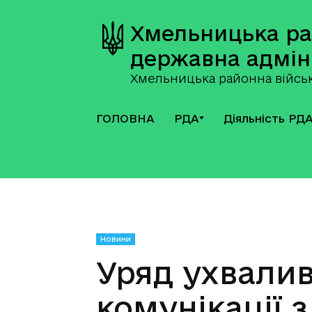
Хмельницька р
державна адмін
Хмельницька районна військ
ГОЛОВНА
РДА
Діяльність РД
Новини
Уряд ухвалив
комунікації 