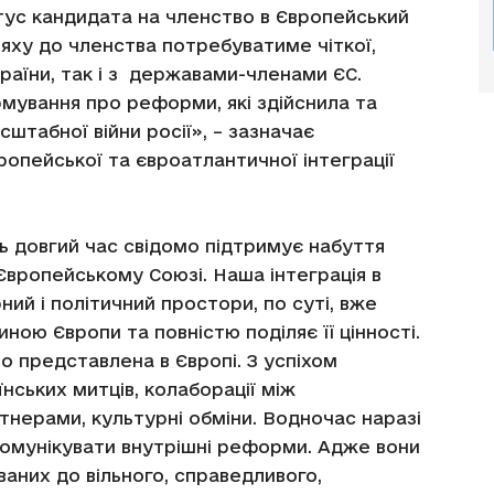
тус кандидата на членство в Європейський
яху до членства потребуватиме чіткої,
країни, так і з державами-членами ЄС.
ування про реформи, які здійснила та
штабної війни росії», – зазначає
ропейської та євроатлантичної інтеграції
ь довгий час свідомо підтримує набуття
Європейському Союзі. Наша інтеграція в
ий і політичний простори, по суті, вже
ною Європи та повністю поділяє її цінності.
о представлена в Європі. З успіхом
нських митців, колаборації між
нерами, культурні обміни. Водночас наразі
омунікувати внутрішні реформи. Адже вони
ваних до вільного, справедливого,