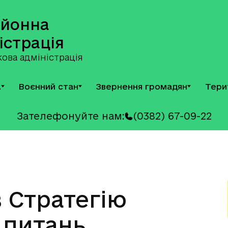
айонна
істрація
ова адміністрація
А
Воєнний стан
Звернення громадян
Тери
Зателефонуйте нам:
(0382) 67-09-22
 Стратегію
з питань