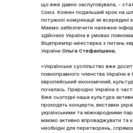
що вже давно заслуговувала, – ста
Союз. Кожен подальший крок на шл
потужної комунікації як всередині 
Маємо забезпечити належне інформ
здійснює Україна в умовах повномас
Віцепремʼєр-міністерка з питань єв
України
Ольга Стефанішина.
«Українське суспільство вже досит
повноправного членства України в 
європейський економічний, культурн
почалась. Природно Україна є части
Вже сьогодні наша культура активн
проходять концерти, виставки украї
українськими та міжнародними парт
маємо активно впроваджувати та к
необхідні для перетворень, спрямо