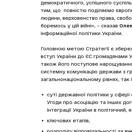
демократичного, успішного суспіль
тим, що повністю поділяємо європейс
людини, верховенство права, свобод
боремось у цій війні», – сказав
Олек
інформаційної політики України.
Головною метою Стратегії є збереж
вступ України до ЄС громадянами Ук
також його поступове нарощування
системну комунікацію держави з г
загальнонаціональному рівнях, так 
суті державної політики у сфері 
Угоди про асоціацію та інших до
інтеграції України в політичний,
ключових етапів,
розподілу відповідальності за в