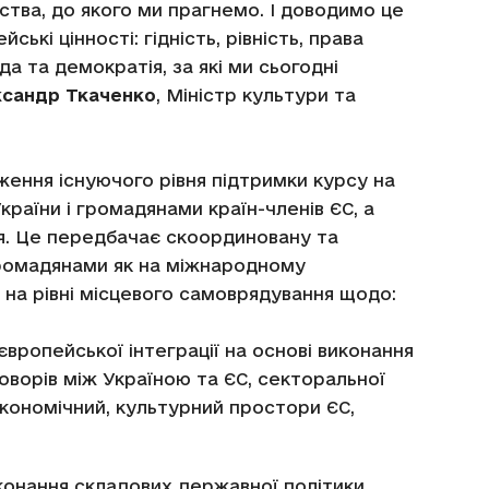
ства, до якого ми прагнемо. І доводимо це
ькі цінності: гідність, рівність, права
а та демократія, за які ми сьогодні
сандр Ткаченко
, Міністр культури та
ення існуючого рівня підтримки курсу на
раїни і громадянами країн-членів ЄС, а
. Це передбачає скоординовану та
ромадянами як на міжнародному
і на рівні місцевого самоврядування щодо:
європейської інтеграції на основі виконання
говорів між Україною та ЄС, секторальної
 економічний, культурний простори ЄС,
иконання складових державної політики,