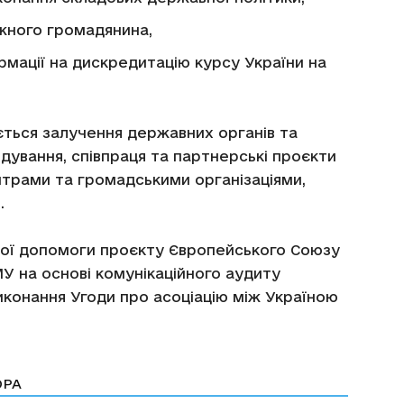
ожного громадянина,
рмації на дискредитацію курсу України на
ається залучення державних органів та
дування, співпраця та партнерські проєкти
ентрами та громадськими організаціями,
.
ої допомоги проєкту Європейського Союзу
У на основі комунікаційного аудиту
иконання Угоди про асоціацію між Україною
ОРА