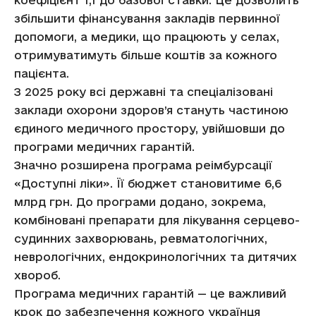
коефіцієнт 1,1 до базової ставки. Це дозволить
збільшити фінансування закладів первинної
допомоги, а медики, що працюють у селах,
отримуватимуть більше коштів за кожного
пацієнта.
З 2025 року всі державні та спеціалізовані
заклади охорони здоров’я стануть частиною
єдиного медичного простору, увійшовши до
програми медичних гарантій.
Значно розширена програма реімбурсації
«Доступні ліки». Її бюджет становитиме 6,6
млрд грн. До програми додано, зокрема,
комбіновані препарати для лікування серцево-
судинних захворювань, ревматологічних,
неврологічних, ендокринологічних та дитячих
хвороб.
Програма медичних гарантій — це важливий
крок до забезпечення кожного українця