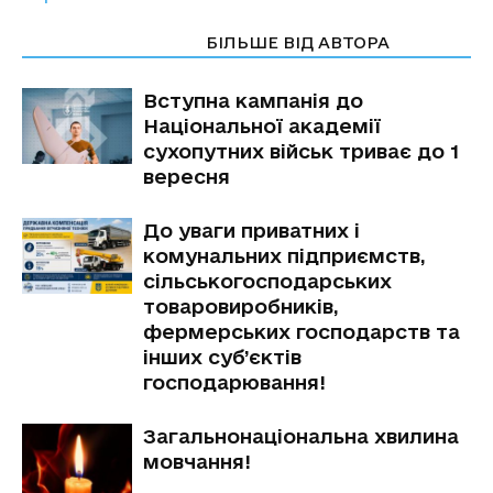
СТАТТІ ПО ТЕМІ
БІЛЬШЕ ВІД АВТОРА
Вступна кампанія до
Національної академії
сухопутних військ триває до 1
вересня
До уваги приватних і
комунальних підприємств,
сільськогосподарських
товаровиробників,
фермерських господарств та
інших суб’єктів
господарювання!
Загальнонаціональна хвилина
мовчання!